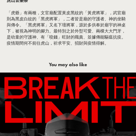
虎山音樂祭
「虎爺」有兩種，文官廟配置黃皮黑紋的「黃虎將軍」，武官廟
則為黑皮白紋的「黑虎將軍」，二者皆是廟的守護者、神的坐騎
與傳令。「黑虎將軍」又名下壇將軍，源於多供奉於廟宇的神桌
下，被視為神明的腳力。最特別之於外型可愛、兩棵大大門牙，
是幼童的守護神、有「咬錢」旺財的職責、並據傳能驅瘟抗疫。
疫情期間何不前往虎山，祈求平安、招財與疫情得解。
You may also like
YAMAHA LIMI