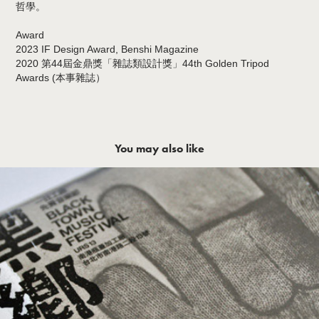
哲學。
Award
2023 IF Design Award, Benshi Magazine
2020 第44屆金鼎獎「雜誌類設計獎」44th Golden Tripod
Awards (本事雜誌）
You may also like
Blacktown Music Festival, Event 
identity