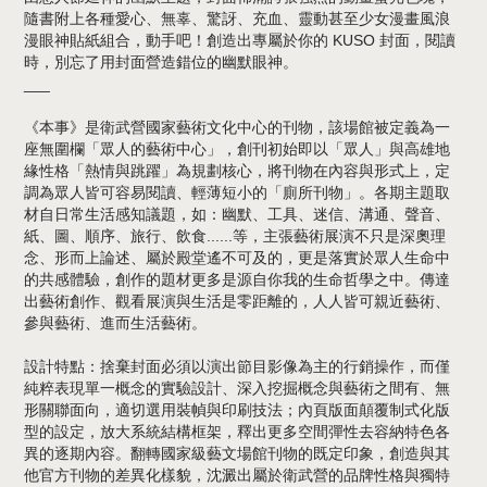
隨書附上各種愛心、無辜、驚訝、充血、靈動甚至少女漫畫風浪
漫眼神貼紙組合，動手吧！創造出專屬於你的 KUSO 封面，閱讀
時，別忘了用封面營造錯位的幽默眼神。
___
《本事》是衛武營國家藝術文化中心的刊物，該場館被定義為一
座無圍欄「眾人的藝術中心」，創刊初始即以「眾人」與高雄地
緣性格「熱情與跳躍」為規劃核心，將刊物在內容與形式上，定
調為眾人皆可容易閱讀、輕薄短小的「廁所刊物」。各期主題取
材自日常生活感知議題，如：幽默、工具、迷信、溝通、聲音、
紙、圖、順序、旅行、飲食......等，主張藝術展演不只是深奧理
念、形而上論述、屬於殿堂遙不可及的，更是落實於眾人生命中
的共感體驗，創作的題材更多是源自你我的生命哲學之中。傳達
出藝術創作、觀看展演與生活是零距離的，人人皆可親近藝術、
參與藝術、進而生活藝術。
設計特點：捨棄封面必須以演出節目影像為主的行銷操作，而僅
純粹表現單一概念的實驗設計、深入挖掘概念與藝術之間有、無
形關聯面向，適切選用裝幀與印刷技法；內頁版面顛覆制式化版
型的設定，放大系統結構框架，釋出更多空間彈性去容納特色各
異的逐期內容。翻轉國家級藝文場館刊物的既定印象，創造與其
他官方刊物的差異化樣貌，沈澱出屬於衛武營的品牌性格與獨特